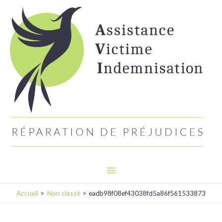
Aller
Menu
au
principal
contenu
Accueil
Non classé
eadb98f08ef43038fd5a86f561533873