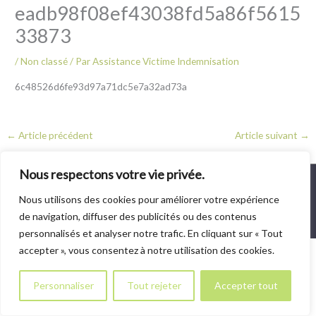
eadb98f08ef43038fd5a86f5615
33873
/
Non classé
/ Par
Assistance Victime Indemnisation
6c48526d6fe93d97a71dc5e7a32ad73a
←
Article précédent
Article suivant
→
Nous respectons votre vie privée.
Copyright © 2026
Assistance Victime Indemnisation - Conseil AVI
Nous utilisons des cookies pour améliorer votre expérience
-
Mentions légales
-
Plan du site
- Site réalisé par
Marie | Gib
de navigation, diffuser des publicités ou des contenus
personnalisés et analyser notre trafic. En cliquant sur « Tout
accepter », vous consentez à notre utilisation des cookies.
Personnaliser
Tout rejeter
Accepter tout